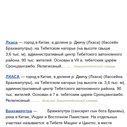
Лхаса
— город в Китае, в долине р. Джичу (Лхаса) (бассейн
Брахмапутры), на Тибетском нагорье (на высоте свыше
3,6 тыс. м), административный центр Тибетского автономного
района. 90 тыс. жителей. Основан в VII в. тибетским царём
Сронцзангамбо. Религиозный… …
Энциклопедический словарь
ЛХАСА
— город в Китае, в долине р. Джичу (Лхаса) (бассейна
Брахмапутры), на Тибетском нагорье (на высоте св. 3,6 тыс. м),
административный центр Тибетского автономного района. 90
тыс. жителей. Основан в 7 в. тибетским царем Сронцзангамбо.
Религиозный… …
Большой Энциклопедический словарь
Брахмапутра
— Брамапутра (санскрит сын бога Брахмы),
река в Китае, Индии и Восточном Пакистане. На отдельных
участках называется: в Тибете Мацанг и Цангпо, в месте