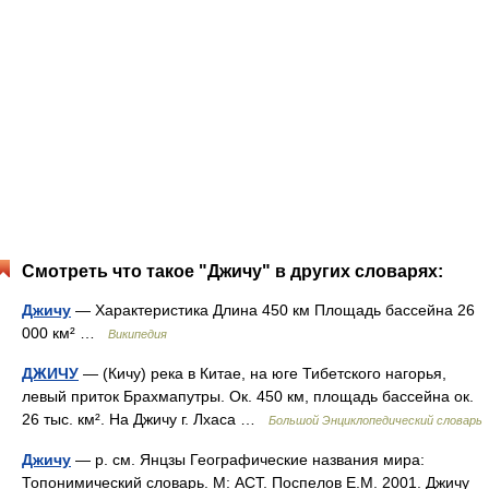
Смотреть что такое "Джичу" в других словарях:
Джичу
— Характеристика Длина 450 км Площадь бассейна 26
000 км² …
Википедия
ДЖИЧУ
— (Кичу) река в Китае, на юге Тибетского нагорья,
левый приток Брахмапутры. Ок. 450 км, площадь бассейна ок.
26 тыс. км². На Джичу г. Лхаса …
Большой Энциклопедический словарь
Джичу
— р. см. Янцзы Географические названия мира:
Топонимический словарь. М: АСТ. Поспелов Е.М. 2001. Джичу