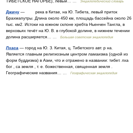
ТИБЕТСКОЕ НАГОРЬЕ), левый… …
Энциклопедический словарь
Джичу
— река в Китае, на Ю. Тибета, левый приток
Брахмапутры. Длина около 450 км, площадь бассейна около 26
тыс. км2. Истоки на южном склоне хребта Ньенчен Тангла, в
верховьях течёт на Ю. В. в глубокой долине, в нижнем течении
долина расширяется… …
Большая советская энциклопедия
Лхаса
— город на Ю. З. Китая, ц. Тибетского авт. р на.
Является главным религиозным центром ламаизма (одной из
форм буддизма) в Азии, что и отражено в названии: тибет. лха
бог , са земля , т. е. божественная, священная земля .
Географические названия… …
Географическая энциклопедия