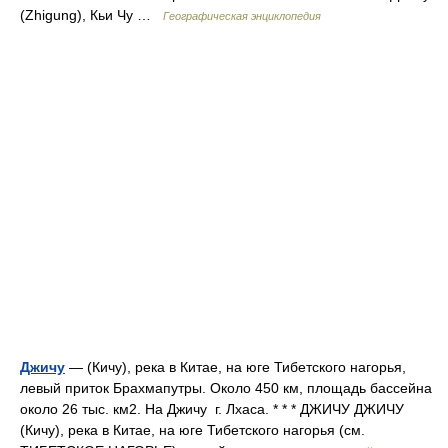
(Zhigung), Кьи Чу …
Географическая энциклопедия
Джичу
— (Кичу), река в Китае, на юге Тибетского нагорья,
левый приток Брахмапутры. Около 450 км, площадь бассейна
около 26 тыс. км2. На Джичу г. Лхаса. * * * ДЖИЧУ ДЖИЧУ
(Кичу), река в Китае, на юге Тибетского нагорья (см.