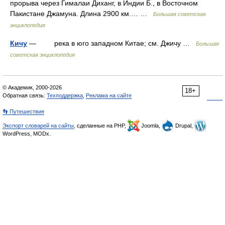
прорыва через Гималаи Диханг, в Индии Б., в Восточном
Пакистане Джамуна. Длина 2900 км.… …
Большая советская
энциклопедия
Кичу
— река в юго западном Китае; см. Джичу …
Большая
советская энциклопедия
© Академик, 2000-2026
18+
Обратная связь:
Техподдержка
,
Реклама на сайте
👣 Путешествия
Экспорт словарей на сайты
, сделанные на PHP,
Joomla,
Drupal,
WordPress, MODx.